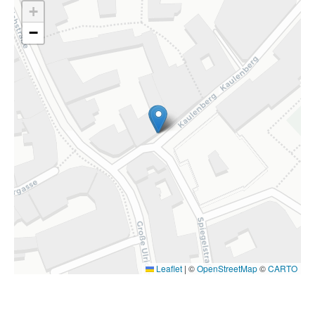
+
−
Leaflet
|
©
OpenStreetMap
©
CARTO