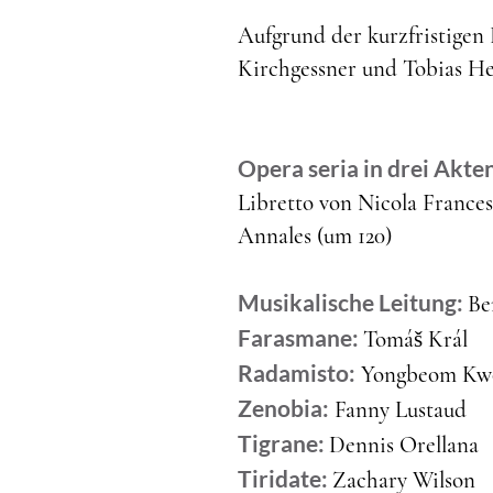
Aufgrund der kurzfristige
Kirchgessner und Tobias He
Opera seria in drei Akte
Libretto von Nicola Frances
Annales (um 120)
Musikalische Leitung:
Be
Farasmane:
Tomáš Král
Radamisto:
Yongbeom Kwon
Zenobia:
Fanny Lustaud
Tigrane:
Dennis Orellana
Tiridate:
Zachary Wilson