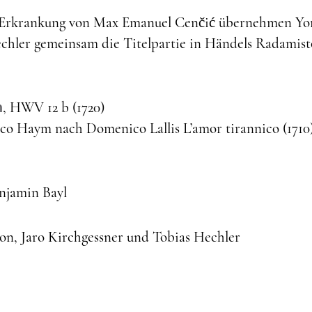
n Erkrankung von Max Emanuel Cenčić übernehmen Y
chler gemeinsam die Titelpartie in Händels Radamist
n
, HWV 12 b (1720)
co Haym nach Domenico Lallis L’amor tirannico (1710),
njamin Bayl
, Jaro Kirchgessner und Tobias Hechler