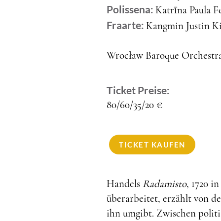
Polissena:
Katrīna Paula F
Fraarte:
Kangmin Justin K
Wrocław Baroque Orchestr
Ticket Preise:
80/60/35/20
€
TICKET KAUFEN
Handels
Radamisto
, 1720 i
überarbeitet, erzählt von d
ihn umgibt. Zwischen polit