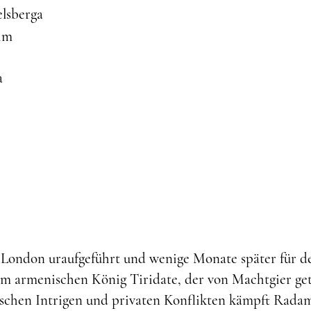
elsberga
im
a
n London uraufgeführt und wenige Monate später für d
em armenischen König Tiridate, der von Machtgier getr
ischen Intrigen und privaten Konflikten kämpft Radam