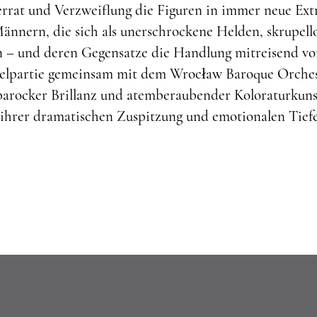
rrat und Verzweiflung die Figuren in immer neue Extr
ännern, die sich als unerschrockene Helden, skrupell
en – und deren Gegensatze die Handlung mitreisend v
itelpartie gemeinsam mit dem Wrocław Baroque Orches
 barocker Brillanz und atemberaubender Koloraturkuns
l ihrer dramatischen Zuspitzung und emotionalen Tief